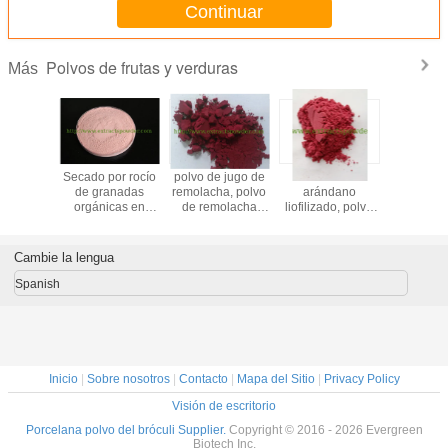
Continuar
Polvos de frutas y verduras
Más
de kiwi
Secado por rocío
polvo de jugo de
Polvo de
polvo inst
de granadas
remolacha, polvo
arándano
de esp
orgánicas en
de remolacha
liofilizado, polvo
amari
polvo para
instantáneo, polvo
de arándano FD,
bebidas
de remolacha
polvo de
roja, polvo de
arándano
Cambie la lengua
jugo de
liofilizado
remolacha 100%
Spanish
Inicio
|
Sobre nosotros
|
Contacto
|
Mapa del Sitio
|
Privacy Policy
Visión de escritorio
Porcelana polvo del bróculi Supplier.
Copyright © 2016 - 2026 Evergreen
Biotech Inc.