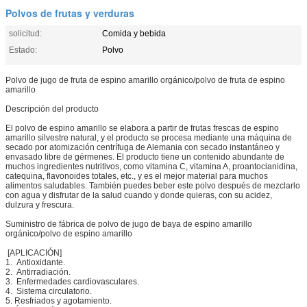
Polvos de frutas y verduras
solicitud:
Comida y bebida
Estado:
Polvo
Polvo de jugo de fruta de espino amarillo orgánico/polvo de fruta de espino
amarillo
Descripción del producto
El polvo de espino amarillo se elabora a partir de frutas frescas de espino
amarillo silvestre natural, y el producto se procesa mediante una máquina de
secado por atomización centrífuga de Alemania con secado instantáneo y
envasado libre de gérmenes. El producto tiene un contenido abundante de
muchos ingredientes nutritivos, como vitamina C, vitamina A, proantocianidina,
catequina, flavonoides totales, etc., y es el mejor material para muchos
alimentos saludables. También puedes beber este polvo después de mezclarlo
con agua y disfrutar de la salud cuando y donde quieras, con su acidez,
dulzura y frescura.
Suministro de fábrica de polvo de jugo de baya de espino amarillo
orgánico/polvo de espino amarillo
[APLICACIÓN]
1. Antioxidante.
2. Antirradiación.
3. Enfermedades cardiovasculares.
4. Sistema circulatorio.
5. Resfriados y agotamiento.