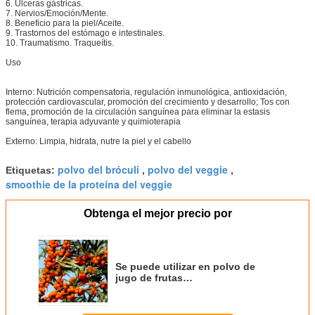
6. Úlceras gástricas.
7. Nervios/Emoción/Mente.
8. Beneficio para la piel/Aceite.
9. Trastornos del estómago e intestinales.
10. Traumatismo. Traqueítis.
Uso
Interno: Nutrición compensatoria, regulación inmunológica, antioxidación,
protección cardiovascular, promoción del crecimiento y desarrollo; Tos con
flema, promoción de la circulación sanguínea para eliminar la estasis
sanguínea, terapia adyuvante y quimioterapia
Externo: Limpia, hidrata, nutre la piel y el cabello
polvo del bróculi
polvo del veggie
Etiquetas:
,
,
smoothie de la proteína del veggie
Obtenga el mejor precio por
Se puede utilizar en polvo de
jugo de frutas
Seabuckthorm/Seabuckthorm