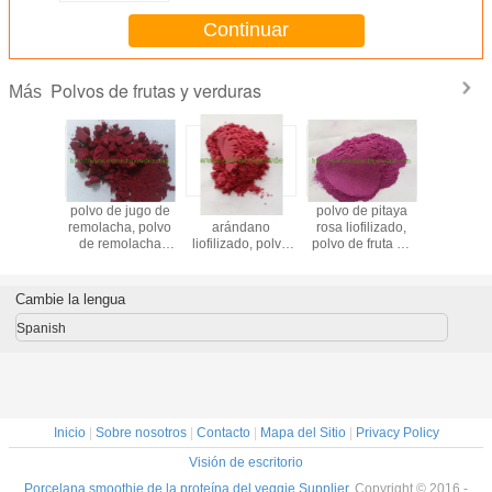
Continuar
Polvos de frutas y verduras
Más
or rocío
polvo de jugo de
Polvo de
polvo de pitaya
polvo inst
anadas
remolacha, polvo
arándano
rosa liofilizado,
de esp
cas en
de remolacha
liofilizado, polvo
polvo de fruta de
amari
 para
instantáneo, polvo
de arándano FD,
dragón rojo FD,
idas
de remolacha
polvo de
polvo de pitaya
roja, polvo de
arándano
liofilizado
Cambie la lengua
jugo de
liofilizado
remolacha 100%
Spanish
Inicio
|
Sobre nosotros
|
Contacto
|
Mapa del Sitio
|
Privacy Policy
Visión de escritorio
Porcelana smoothie de la proteína del veggie Supplier.
Copyright © 2016 -