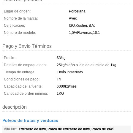
Lugar de origen:
Porcelana
Nombre de la marca:
Avec
Certificación:
ISO,Kosher, B.V.
Número de modelo:
1,5%Flavonas,10:1
Pago y Envío Términos
Precio:
$3/kg
Detalles de empaquetado:
25kg/bidón o lata de aluminio de 1kg
Tiempo de entrega:
Envío inmediato
Condiciones de pago:
T/T
Capacidad de la fuente:
6000kg/mes
Cantidad de orden mínima:
1KG
descripción
Polvos de frutas y verduras
Extracto de kiwi
Polvo de extracto de kiwi
Polvo de kiwi
Alta luz:
,
,