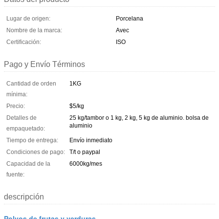
Lugar de origen:
Porcelana
Nombre de la marca:
Avec
Certificación:
ISO
Pago y Envío Términos
Cantidad de orden
1KG
mínima:
Precio:
$5/kg
Detalles de
25 kg/tambor o 1 kg, 2 kg, 5 kg de aluminio. bolsa de
aluminio
empaquetado:
Tiempo de entrega:
Envío inmediato
Condiciones de pago:
T/t o paypal
Capacidad de la
6000kg/mes
fuente:
descripción
Polvos de frutas y verduras