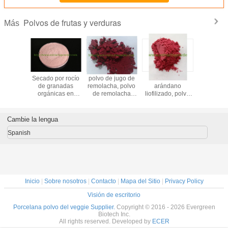
Polvos de frutas y verduras
Más
de kiwi
Secado por rocío
polvo de jugo de
Polvo de
polvo inst
de granadas
remolacha, polvo
arándano
de esp
orgánicas en
de remolacha
liofilizado, polvo
amari
polvo para
instantáneo, polvo
de arándano FD,
bebidas
de remolacha
polvo de
roja, polvo de
arándano
Cambie la lengua
jugo de
liofilizado
remolacha 100%
Spanish
Inicio
|
Sobre nosotros
|
Contacto
|
Mapa del Sitio
|
Privacy Policy
Visión de escritorio
Porcelana polvo del veggie Supplier.
Copyright © 2016 - 2026 Evergreen
Biotech Inc.
All rights reserved. Developed by
ECER