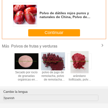
Polvo de dátiles rojos puros y
naturales de China, Polvo de
yujuba roja
Continuar
Polvos de frutas y verduras
Más
de kiwi
Secado por rocío
polvo de jugo de
Polvo de
polvo inst
de granadas
remolacha, polvo
arándano
de esp
orgánicas en
de remolacha
liofilizado, polvo
amari
polvo para
instantáneo, polvo
de arándano FD,
bebidas
de remolacha
polvo de
roja, polvo de
arándano
Cambie la lengua
jugo de
liofilizado
remolacha 100%
Spanish