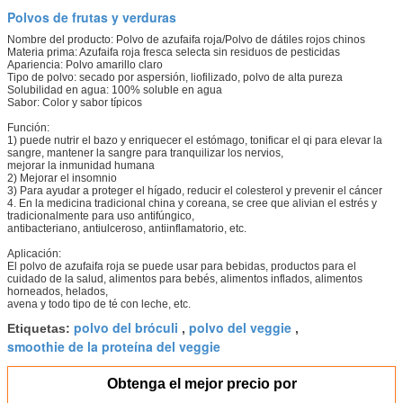
Polvos de frutas y verduras
Nombre del producto: Polvo de azufaifa roja/Polvo de dátiles rojos chinos
Materia prima: Azufaifa roja fresca selecta sin residuos de pesticidas
Apariencia: Polvo amarillo claro
Tipo de polvo: secado por aspersión, liofilizado, polvo de alta pureza
Solubilidad en agua: 100% soluble en agua
Sabor: Color y sabor típicos
Función:
1) puede nutrir el bazo y enriquecer el estómago, tonificar el qi para elevar la
sangre, mantener la sangre para tranquilizar los nervios,
mejorar la inmunidad humana
2) Mejorar el insomnio
3) Para ayudar a proteger el hígado, reducir el colesterol y prevenir el cáncer
4. En la medicina tradicional china y coreana, se cree que alivian el estrés y
tradicionalmente para uso antifúngico,
antibacteriano, antiulceroso, antiinflamatorio, etc.
Aplicación:
El polvo de azufaifa roja se puede usar para bebidas, productos para el
cuidado de la salud, alimentos para bebés, alimentos inflados, alimentos
horneados, helados,
avena y todo tipo de té con leche, etc.
polvo del bróculi
polvo del veggie
Etiquetas:
,
,
smoothie de la proteína del veggie
Obtenga el mejor precio por