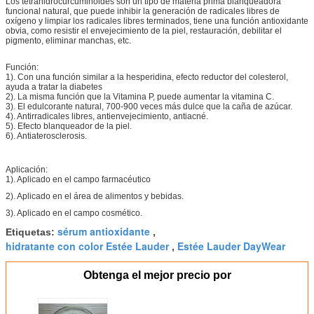
Los tetrahidrocurcuminoides son un tipo de materia prima blanqueadora
funcional natural, que puede inhibir la generación de radicales libres de
oxígeno y limpiar los radicales libres terminados, tiene una función antioxidante
obvia, como resistir el envejecimiento de la piel, restauración, debilitar el
pigmento, eliminar manchas, etc.
Función:
1). Con una función similar a la hesperidina, efecto reductor del colesterol,
ayuda a tratar la diabetes
2). La misma función que la Vitamina P, puede aumentar la vitamina C.
3). El edulcorante natural, 700-900 veces más dulce que la caña de azúcar.
4). Antirradicales libres, antienvejecimiento, antiacné.
5). Efecto blanqueador de la piel.
6). Antiaterosclerosis.
Aplicación:
1). Aplicado en el campo farmacéutico
2). Aplicado en el área de alimentos y bebidas.
3). Aplicado en el campo cosmético.
sérum antioxidante
Etiquetas:
,
hidratante con color Estée Lauder
Estée Lauder DayWear
,
Obtenga el mejor precio por