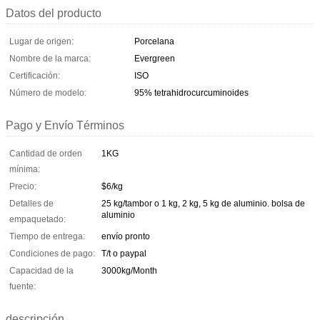
Datos del producto
Lugar de origen:
Porcelana
Nombre de la marca:
Evergreen
Certificación:
ISO
Número de modelo:
95% tetrahidrocurcuminoides
Pago y Envío Términos
Cantidad de orden
1KG
mínima:
Precio:
$6/kg
Detalles de
25 kg/tambor o 1 kg, 2 kg, 5 kg de aluminio. bolsa de
aluminio
empaquetado:
Tiempo de entrega:
envío pronto
Condiciones de pago:
T/t o paypal
Capacidad de la
3000kg/Month
fuente:
descripción