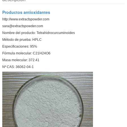
Productos antioxidantes
http://www.extractspowder.com
sara@extractspowder.com
Nombre del producto: Tetrahidrocurcuminoides
Método de prueba: HPLC
Especificaciones: 95%
Fórmula molecular: C21H24O6
Masa molecular: 372.41
Nº CAS: 36062-04-1