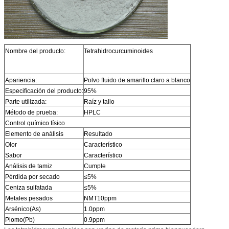
Nombre del producto:
Tetrahidrocurcuminoides
Apariencia:
Polvo fluido de amarillo claro a blanco
Especificación del producto:
95%
Parte utilizada:
Raíz y tallo
Método de prueba:
HPLC
Control químico físico
Elemento de análisis
Resultado
Olor
Característico
Sabor
Característico
Análisis de tamiz
Cumple
Pérdida por secado
≤5%
Ceniza sulfatada
≤5%
Metales pesados
NMT10ppm
Arsénico(As)
1.0ppm
Plomo(Pb)
0.9ppm