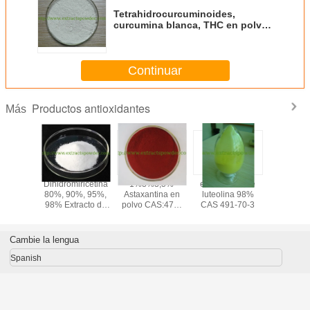
Tetrahidrocurcuminoides,
curcumina blanca, THC en polvo
No CAS: 36062-04-1
Continuar
Productos antioxidantes
Más
rsólico,
Dihidromiricetina
1%3%3,5%
el antioxidante
coq
sólico en
80%, 90%, 95%,
Astaxantina en
luteolina 98%
ubiquinol/
tracto de
98% Extracto de
polvo CAS:472-
CAS 491-70-3
en polvo. 
CAS 77-
Té de Vid
61-7
coenzim
-1
natural so
agua pa
Cambie la lengua
apoyo 
corazón
Spanish
energ