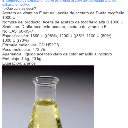
El contenido de extracto en polvo es inferior al 10% del contenido total de
extracto en polvo.
- ¿Qué quieres decir?
Acetato de vitamina E natural, aceite de acetato de D-alfa tocoferilo
1000 UI
Nombre del producto: Aceite de acetato de tocoferilo alfa D 1000IU
Sinónimo: D-alfa-tocoferilo-acetato, acetato de vitamina E
No CAS: 58-95-7
Especificación: 1360IU ((98%), 1200IU ((88%, 1100IU (80%),
1000IU ((73%)
Fórmula molecular: C31H52O3
Peso molecular: 472.75
Apariencia: líquido aceitoso claro de color amarillo a incoloro
Embalaje: 1 kg, 20 kg
Expiración: 2 años