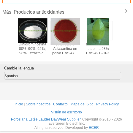
Productos antioxidantes
Más
rsólico,
Dihidromiricetina
1%3%3,5%
el antioxidante
coq
sólico en
80%, 90%, 95%,
Astaxantina en
luteolina 98%
ubiquinol/
tracto de
98% Extracto de
polvo CAS:472-
CAS 491-70-3
en polvo. 
CAS 77-
Té de Vid
61-7
coenzim
-1
natural so
agua pa
Cambie la lengua
apoyo 
corazón
Spanish
energ
Inicio
|
Sobre nosotros
|
Contacto
|
Mapa del Sitio
|
Privacy Policy
Visión de escritorio
Porcelana Estée Lauder DayWear Supplier.
Copyright © 2016 - 2026
Evergreen Biotech Inc.
All rights reserved. Developed by
ECER