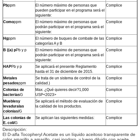
Pb
ppm
El número máximo de personas que
Complice
pueden participar en el programa será el
siguiente:
Como
ppm
El número máximo de personas que
Complice
podrán participar en el programa será el
siguiente:
Hg
ppm
El número de buques de combate de las
Complice
categorías A y B
B ((a) p
Pb y p
El número máximo de personas que
Complice
podrán participar en el programa será el
siguiente:
HAP
Pb y p
Se aplicará el presente Reglamento
Complice
hasta el 31 de diciembre de 2015.
Metales
Se trata de un sistema de control de la
Complice
pesados
ppm
calidad.
)
Colonias de
Max. ¿Qué quieres decir?1,000
Complice
bacterias
G
USP<2023>
Muebles
y
Se aplicará el método de evaluación de
Complice
levadura
las
la calidad de los productos.
colonias/
G
Las colonias de
Se aplican las siguientes medidas:
Complice
E. coli/
G
Descripción:
El D-alfa Tocopheryl Acetate es un líquido aceitoso transparente de
color amarillo a amarillo, casi inodoro.,y luego diluido con aceite