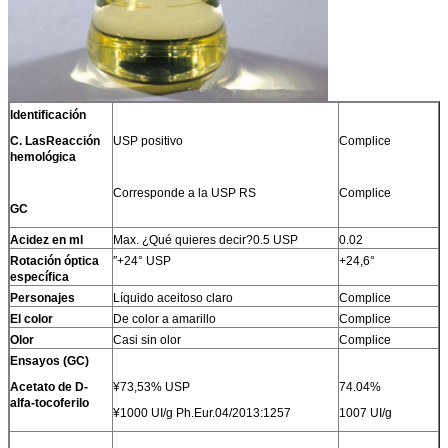
Identificación
C. Las
Reacción
USP positivo
Complice
hemológica
Corresponde a la USP RS
Complice
GC
Acidez en ml
Max. ¿Qué quieres decir?0.5 USP
0.02
Rotación óptica
′′+24° USP
+24,6°
específica
Personajes
Líquido aceitoso claro
Complice
El color
De color a amarillo
Complice
Olor
Casi sin olor
Complice
Ensayos (GC)
Acetato de D-
¥73,53% USP
74.04%
alfa-tocoferilo
¥1000 UI/g Ph.Eur.04/2013:1257
1007 UI/g