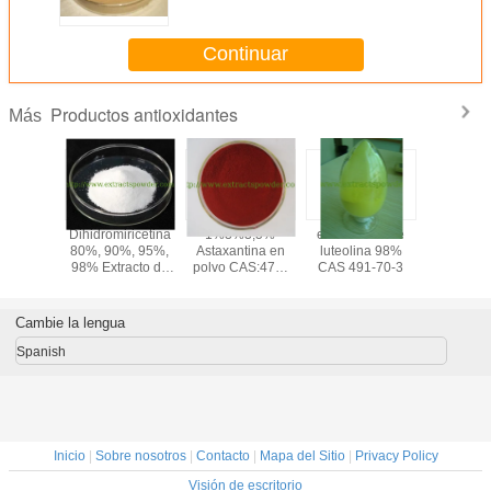
Continuar
Productos antioxidantes
Más
rsólico,
Dihidromiricetina
1%3%3,5%
el antioxidante
coq
sólico en
80%, 90%, 95%,
Astaxantina en
luteolina 98%
ubiquinol/
tracto de
98% Extracto de
polvo CAS:472-
CAS 491-70-3
en polvo. 
CAS 77-
Té de Vid
61-7
coenzim
-1
natural so
agua pa
Cambie la lengua
apoyo 
corazón
Spanish
energ
Inicio
|
Sobre nosotros
|
Contacto
|
Mapa del Sitio
|
Privacy Policy
Visión de escritorio