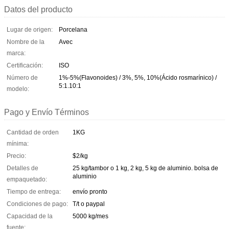
Datos del producto
Lugar de origen:
Porcelana
Nombre de la
Avec
marca:
Certificación:
ISO
Número de
1%-5%(Flavonoides) / 3%, 5%, 10%(Ácido rosmarínico) /
5:1.10:1
modelo:
Pago y Envío Términos
Cantidad de orden
1KG
mínima:
Precio:
$2/kg
Detalles de
25 kg/tambor o 1 kg, 2 kg, 5 kg de aluminio. bolsa de
aluminio
empaquetado:
Tiempo de entrega:
envío pronto
Condiciones de pago:
T/t o paypal
Capacidad de la
5000 kg/mes
fuente: