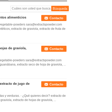
ntos alimenticios
Contacto
t-vegetable-powders sara@extractspowder.com
éticos, extracto de graviola, extracto de fruta de
hojas de graviola,
Contacto
t-vegetable-powders sara@extractspowder.com
 guanábana, extracto seco de hoja de graviola, ...
 extracto de jugo de
Contacto
utas y verduras. - ¿Qué quieres decir? extracto de
graviola, extracto de hojas de graviola, ...