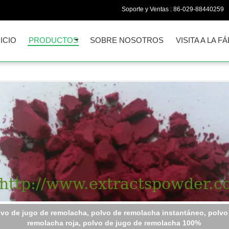
Soporte y Ventas :
86-029-88440259
NICIO
PRODUCTOS
SOBRE NOSOTROS
VISITA A LA F
Secado por rocío de granadas orgánicas en polvo para bebidas