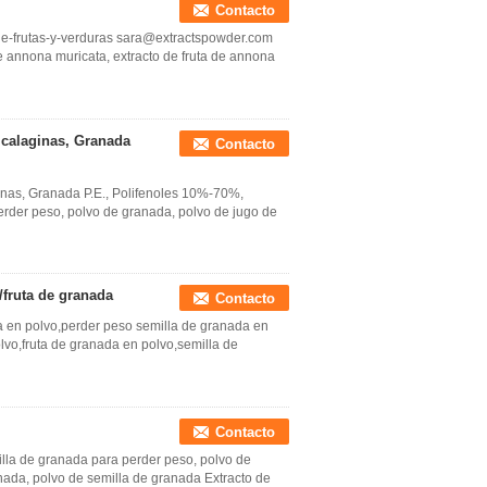
Contacto
de-frutas-y-verduras sara@extractspowder.com
e annona muricata, extracto de fruta de annona
calaginas, Granada
Contacto
nas, Granada P.E., Polifenoles 10%-70%,
erder peso, polvo de granada, polvo de jugo de
/fruta de granada
Contacto
a en polvo,perder peso semilla de granada en
lvo,fruta de granada en polvo,semilla de
Contacto
lla de granada para perder peso, polvo de
nada, polvo de semilla de granada Extracto de