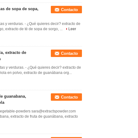
jas de sopa de sopa,
Contacto
utas y verduras. - ¿Qué quieres decir? extracto de
o, extracto de té de sopa de sorgo, ...
Leer
a, extracto de
Contacto
a
utas y verduras. - ¿Qué quieres decir? extracto de
iola en polvo, extracto de guanábana org...
 de guanabana,
Contacto
ola
t-vegetable-powders sara@extractspowder.com
bana, extracto de fruta de guanábana, extracto