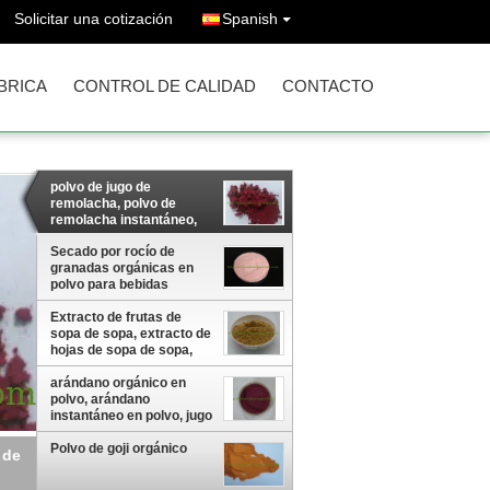
Solicitar una cotización
Spanish
ÁBRICA
CONTROL DE CALIDAD
CONTACTO
polvo de jugo de
remolacha, polvo de
remolacha instantáneo,
polvo de remolacha roja,
polvo de jugo de
Secado por rocío de
remolacha 100%
granadas orgánicas en
polvo para bebidas
Extracto de frutas de
sopa de sopa, extracto de
hojas de sopa de sopa,
extracto de té de sopa de
sopa
arándano orgánico en
polvo, arándano
instantáneo en polvo, jugo
de arándano en polvo
Polvo de goji orgánico