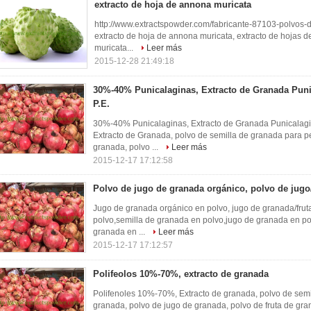
extracto de hoja de annona muricata
http://www.extractspowder.com/fabricante-87103-polvos-
extracto de hoja de annona muricata, extracto de hojas d
muricata...
Leer más
2015-12-28 21:49:18
30%-40% Punicalaginas, Extracto de Granada Puni
P.E.
30%-40% Punicalaginas, Extracto de Granada Punicalagi
Extracto de Granada, polvo de semilla de granada para p
granada, polvo ...
Leer más
2015-12-17 17:12:58
Polvo de jugo de granada orgánico, polvo de jugo
Jugo de granada orgánico en polvo, jugo de granada/frut
polvo,semilla de granada en polvo,jugo de granada en po
granada en ...
Leer más
2015-12-17 17:12:57
Polifeolos 10%-70%, extracto de granada
Polifenoles 10%-70%, Extracto de granada, polvo de semi
granada, polvo de jugo de granada, polvo de fruta de gra