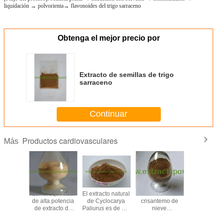
liquidación → polvorienta→ flavonoides del trigo sarraceno
Obtenga el mejor precio por
Extracto de semillas de trigo
sarraceno
Continuar
Productos cardiovasculares
Más
de raíz de
Lumbroquinasa
El extracto natural
extracto de flor de
Extract
via
de alta potencia
de Cyclocarya
crisantemo de
Magnol
ona II A
de extracto de
Paliurus es de 4:1
nieve
Magnoli
 N. CAS:
lombriz de tierra
10:1, Cyclocarya
antiinflamatorio