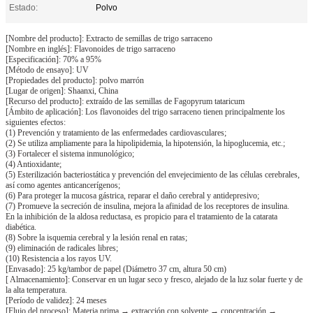
Estado:
Polvo
[Nombre del producto]: Extracto de semillas de trigo sarraceno
[Nombre en inglés]: Flavonoides de trigo sarraceno
[Especificación]: 70% a 95%
[Método de ensayo]: UV
[Propiedades del producto]: polvo marrón
[Lugar de origen]: Shaanxi, China
[Recurso del producto]: extraído de las semillas de Fagopyrum tataricum
[Ámbito de aplicación]: Los flavonoides del trigo sarraceno tienen principalmente los
siguientes efectos:
(1) Prevención y tratamiento de las enfermedades cardiovasculares;
(2) Se utiliza ampliamente para la hipolipidemia, la hipotensión, la hipoglucemia, etc.;
(3) Fortalecer el sistema inmunológico;
(4) Antioxidante;
(5) Esterilización bacteriostática y prevención del envejecimiento de las células cerebrales,
así como agentes anticancerígenos;
(6) Para proteger la mucosa gástrica, reparar el daño cerebral y antidepresivo;
(7) Promueve la secreción de insulina, mejora la afinidad de los receptores de insulina.
En la inhibición de la aldosa reductasa, es propicio para el tratamiento de la catarata
diabética.
(8) Sobre la isquemia cerebral y la lesión renal en ratas;
(9) eliminación de radicales libres;
(10) Resistencia a los rayos UV.
[Envasado]: 25 kg/tambor de papel (Diámetro 37 cm, altura 50 cm)
[ Almacenamiento]: Conservar en un lugar seco y fresco, alejado de la luz solar fuerte y de
la alta temperatura.
[Período de validez]: 24 meses
[Flujo del proceso]: Materia prima → extracción con solvente → concentración →