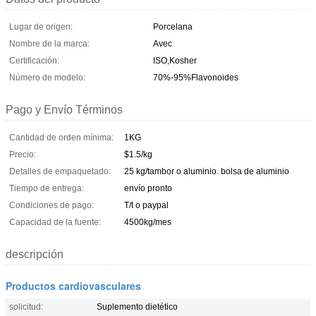
Lugar de origen:
Porcelana
Nombre de la marca:
Avec
Certificación:
ISO,Kosher
Número de modelo:
70%-95%Flavonoides
Pago y Envío Términos
Cantidad de orden mínima:
1KG
Precio:
$1.5/kg
Detalles de empaquetado:
25 kg/tambor o aluminio. bolsa de aluminio
Tiempo de entrega:
envío pronto
Condiciones de pago:
T/t o paypal
Capacidad de la fuente:
4500kg/mes
descripción
Productos cardiovasculares
solicitud:
Suplemento dietético