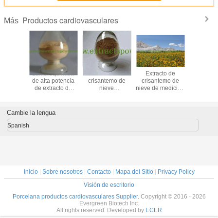
Productos cardiovasculares
Más
de raíz de
Lumbroquinasa
extracto de flor de
Extracto de
Extract
via
de alta potencia
crisantemo de
crisantemo de
Magnol
ona II A
de extracto de
nieve
nieve de medicina
Magnoli
 N. CAS:
lombriz de tierra
antiinflamatorio
herbal china
72-9
CAS:556743-18-1
Cambie la lengua
Spanish
Inicio
|
Sobre nosotros
|
Contacto
|
Mapa del Sitio
|
Privacy Policy
Visión de escritorio
Porcelana productos cardiovasculares Supplier.
Copyright © 2016 - 2026
Evergreen Biotech Inc.
All rights reserved. Developed by
ECER