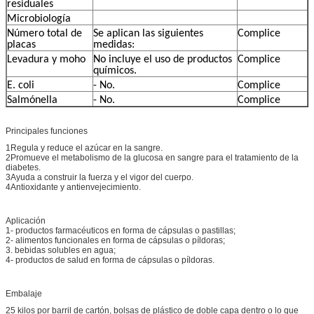
residuales
Microbiología
Número total de
Se aplican las siguientes
Complice
placas
medidas:
Levadura y moho
No incluye el uso de productos
Complice
químicos.
E. coli
- No.
Complice
Salmónella
- No.
Complice
Principales funciones
1Regula y reduce el azúcar en la sangre.
2Promueve el metabolismo de la glucosa en sangre para el tratamiento de la
diabetes.
3Ayuda a construir la fuerza y el vigor del cuerpo.
4Antioxidante y antienvejecimiento.
Aplicación
1- productos farmacéuticos en forma de cápsulas o pastillas;
2- alimentos funcionales en forma de cápsulas o píldoras;
3. bebidas solubles en agua;
4- productos de salud en forma de cápsulas o píldoras.
Embalaje
25 kilos por barril de cartón, bolsas de plástico de doble capa dentro o lo que