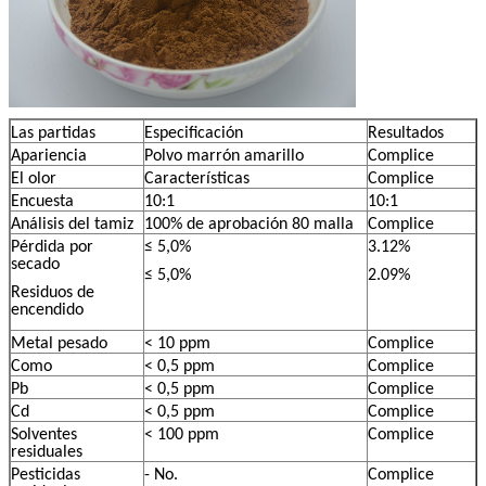
Las partidas
Especificación
Resultados
Apariencia
Polvo marrón amarillo
Complice
El olor
Características
Complice
Encuesta
10:1
10:1
Análisis del tamiz
100% de aprobación 80 malla
Complice
Pérdida por
≤ 5,0%
3.12%
secado
≤ 5,0%
2.09%
Residuos de
encendido
Metal pesado
< 10 ppm
Complice
Como
< 0,5 ppm
Complice
Pb
< 0,5 ppm
Complice
Cd
< 0,5 ppm
Complice
Solventes
< 100 ppm
Complice
residuales
Pesticidas
- No.
Complice