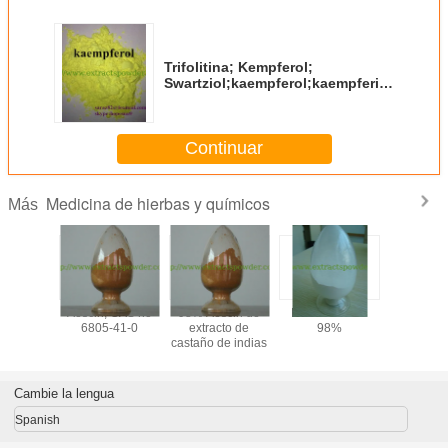
Trifolitina; Kempferol;
Swartziol;kaempferol;kaempferia
galanga extrato de raíz en polvo
Continuar
Medicina de hierbas y químicos
Más
a 99%
Aescin, CAS no
98% Aescin de
Formonoetina
aceite de
on / Sal
6805-41-0
extracto de
98%
algas 40 p
ca de
castaño de indias
blando, ac
lon en
DHA 
ikamilona
microalgas
onal CAS
de ác
Cambie la lengua
-56-5,
docosahex
-97-5
aceite nat
Spanish
DHA trans