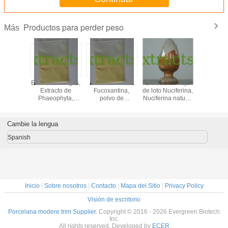
Productos para perder peso
Más
HDC,
Extracto de algas,
5%10%50%
Extracto de hoja
bajar de
eridina
Extracto de
Fucoxantina,
de loto Nuciferina,
konj
calcona,
Phaeophyta,
polvo de
Nuciferina natural
glucom
eridina
Fucoxantina,
fucoxantina de
98% Cas.#475-
95
racto de
polvo de
algas marinas
83-2
glucom
 amarga
Fucoxantina CAS:
CAS: 3351-86-8
vegetal 
Cambie la lengua
3351-86-8
37220-1
Everg
Spanish
Inicio
|
Sobre nosotros
|
Contacto
|
Mapa del Sitio
|
Privacy Policy
Visión de escritorio
Porcelana modere trim Supplier.
Copyright © 2016 - 2026 Evergreen Biotech
Inc.
All rights reserved. Developed by
ECER