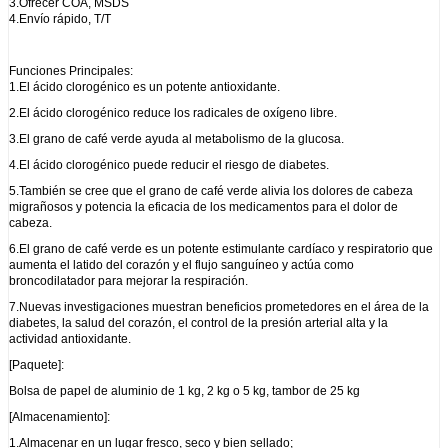
3.Ofrecer COA, MSDS
4.Envío rápido, T/T
Funciones Principales:
1.El ácido clorogénico es un potente antioxidante.
2.El ácido clorogénico reduce los radicales de oxígeno libre.
3.El grano de café verde ayuda al metabolismo de la glucosa.
4.El ácido clorogénico puede reducir el riesgo de diabetes.
5.También se cree que el grano de café verde alivia los dolores de cabeza
migrañosos y potencia la eficacia de los medicamentos para el dolor de
cabeza.
6.El grano de café verde es un potente estimulante cardíaco y respiratorio que
aumenta el latido del corazón y el flujo sanguíneo y actúa como
broncodilatador para mejorar la respiración.
7.Nuevas investigaciones muestran beneficios prometedores en el área de la
diabetes, la salud del corazón, el control de la presión arterial alta y la
actividad antioxidante.
[Paquete]:
Bolsa de papel de aluminio de 1 kg, 2 kg o 5 kg, tambor de 25 kg
[Almacenamiento]:
1.Almacenar en un lugar fresco, seco y bien sellado;