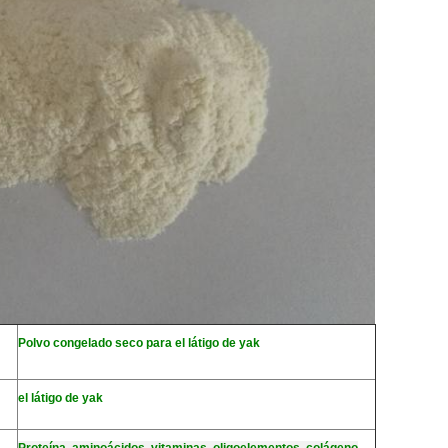
Polvo congelado seco para el látigo de yak
el látigo de yak
Proteína, aminoácidos, vitaminas, oligoelementos, colágeno