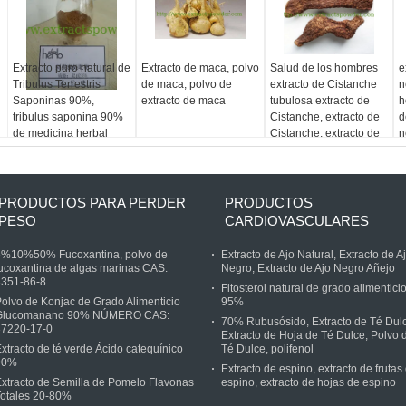
Extracto puro natural de
Extracto de maca, polvo
Salud de los hombres
e
Tribulus Terrestris
de maca, polvo de
extracto de Cistanche
n
Saponinas 90%,
extracto de maca
tubulosa extracto de
h
tribulus saponina 90%
Cistanche, extracto de
d
de medicina herbal
Cistanche, extracto de
n
corteza de Cistanche
v
á
PRODUCTOS PARA PERDER
PRODUCTOS
PESO
CARDIOVASCULARES
5%10%50% Fucoxantina, polvo de
Extracto de Ajo Natural, Extracto de A
ucoxantina de algas marinas CAS:
Negro, Extracto de Ajo Negro Añejo
3351-86-8
Fitosterol natural de grado alimentici
olvo de Konjac de Grado Alimenticio
95%
Glucomanano 90% NÚMERO CAS:
70% Rubusósido, Extracto de Té Dul
37220-17-0
Extracto de Hoja de Té Dulce, Polvo 
xtracto de té verde Ácido catequínico
Té Dulce, polifenol
90%
Extracto de espino, extracto de frutas
xtracto de Semilla de Pomelo Flavonas
espino, extracto de hojas de espino
Totales 20-80%