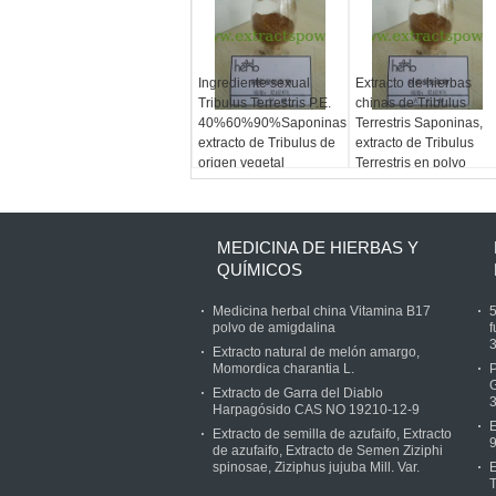
Ingrediente sexual
Extracto de hierbas
Tribulus Terrestris P.E.
chinas de Tribulus
40%60%90%Saponinas,
Terrestris Saponinas,
extracto de Tribulus de
extracto de Tribulus
origen vegetal
Terrestris en polvo
MEDICINA DE HIERBAS Y
QUÍMICOS
Medicina herbal china Vitamina B17
polvo de amigdalina
f
Extracto natural de melón amargo,
Momordica charantia L.
P
Extracto de Garra del Diablo
Harpagósido CAS NO 19210-12-9
E
Extracto de semilla de azufaifo, Extracto
de azufaifo, Extracto de Semen Ziziphi
spinosae, Ziziphus jujuba Mill. Var.
E