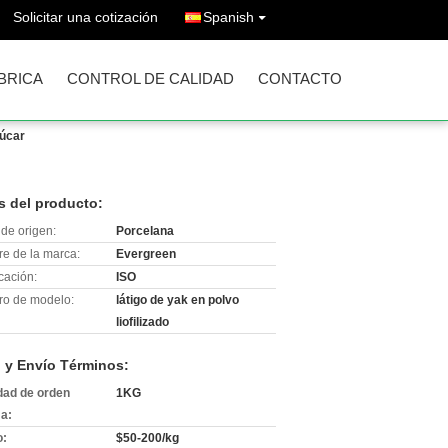
Solicitar una cotización
Spanish
ÁBRICA
CONTROL DE CALIDAD
CONTACTO
zúcar
s del producto:
de origen:
Porcelana
e de la marca:
Evergreen
icación:
ISO
o de modelo:
látigo de yak en polvo
liofilizado
 y Envío Términos:
dad de orden
1KG
a:
o:
$50-200/kg