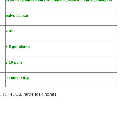
polvo blanco
≤ 8%
≤ 5 por ciento
≤ 10 ppm
≤ 10000 cfu/g
 P, Fe, Cu, nutre los riñones;