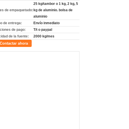
25 kg/tambor o 1 kg, 2 kg, 5
les de empaquetado:
kg de aluminio. bolsa de
aluminio
o de entrega:
Envío inmediato
ciones de pago:
T/t o paypal
idad de la fuente:
2000 kg/mes
Contactar ahora