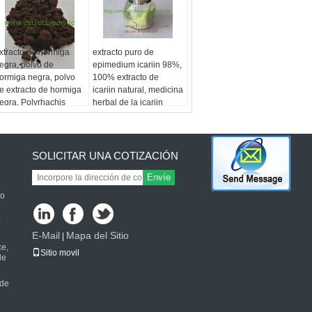
xtracto de hormiga
extracto puro de
egra, polvo de
epimedium icariin 98%,
ormiga negra, polvo
100% extracto de
e extracto de hormiga
icariin natural, medicina
egra, Polyrhachis
herbal de la icariin
icina Roger Extract,
cido fórmico
SOLICITAR UNA COTIZACIÓN
Envíe
jo
o
E-Mail
Mapa del Sitio
|
ce,
Sitio movil
de
 de