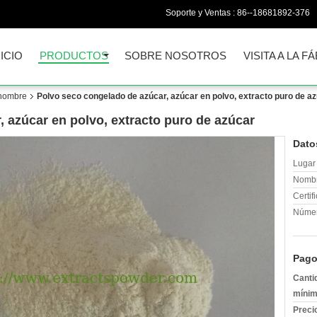
Soporte y Ventas :
86--18681892-376
NICIO
PRODUCTOS
SOBRE NOSOTROS
VISITA A LA F
 hombre
Polvo seco congelado de azúcar, azúcar en polvo, extracto puro de a
 azúcar en polvo, extracto puro de azúcar
Dato
Lugar 
Nombr
Certif
Númer
Pago
Canti
mínim
Preci