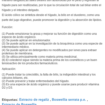
intestino delgadoLas sales biliares son absorbidas por el peso y regresan al
hígado para ser reutilizadas, por lo que la circulación total de sal biliar entre el
hígado y el intestino delgado.
El ácido cólico se sintetiza desde el hígado, la bilis en el duodeno, como una
parte del jugo digestivo, puede promover la digestión y la absorción de lípidos.
Función:
(1) Puede emulsionar la grasa y mejorar su función de digestión como una
especie de ácido orgánico.
(2) Se puede aplicar en emulsionador.
(3) Se puede aplicar en la investigación de la bioquímica como una especie de
intermediario médico.
(4) Se puede aplicar en detergentes no modificados por iones para extraer
proteínas de membrana.
(5) Se utiliza principalmente como materia prima medicinal.
(6) El colesterol sigue siendo la materia prima de los cosméticos y un buen
tensioactivo de los productos farmacéuticos.
Aplicación:
(1) Puede tratar la colecistitis, la falta de bilis, la indigestión intestinal y los
cálculos biliares, etc.
(2) Puede prevenir y tratar enfermedades del hígado.
(3) Es una especie de ácido orgánico y puede usarse para producir vitamina
D2 y D3.
Extracto de regaliz
Boswellia serrata p.e.
Etiquetas:
,
,
Extracto de Boswellia