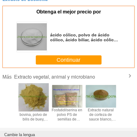
Obtenga el mejor precio por
ácido cólico, polvo de ácido
cólico, ácido biliar, ácido cólico
de grado alimenticio cas. 81-25-4
Continuar
Extracto vegetal, animal y microbiano
Más
to de
Polvo de bilis
Fosfatidilserina en
Extracto natural
péptid
tina con
bovina, polvo de
polvo PS de
de corteza de
guisante, 
icación
bilis de buey,
semillas de
sauce blanco,
péptid
 Extraído
polvo de vesícula
girasol cas.
salicina 15%,
proteín
ílago de
biliar de buey,
55947-46-1
25%, 50%, 98%
guisante, 
rdo/tiburón/marino/aviar
extracto de bilis
de pisum 
Cambie la lengua