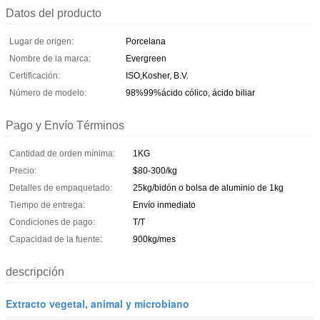
Datos del producto
Lugar de origen:
Porcelana
Nombre de la marca:
Evergreen
Certificación:
ISO,Kosher, B.V.
Número de modelo:
98%99%ácido cólico, ácido biliar
Pago y Envío Términos
Cantidad de orden mínima:
1KG
Precio:
$80-300/kg
Detalles de empaquetado:
25kg/bidón o bolsa de aluminio de 1kg
Tiempo de entrega:
Envío inmediato
Condiciones de pago:
T/T
Capacidad de la fuente:
900kg/mes
descripción
Extracto vegetal, animal y microbiano