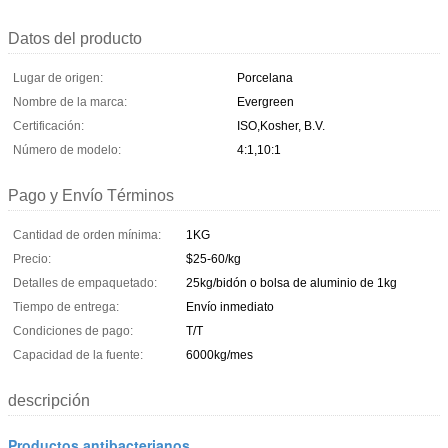
Datos del producto
Lugar de origen:
Porcelana
Nombre de la marca:
Evergreen
Certificación:
ISO,Kosher, B.V.
Número de modelo:
4:1,10:1
Pago y Envío Términos
Cantidad de orden mínima:
1KG
Precio:
$25-60/kg
Detalles de empaquetado:
25kg/bidón o bolsa de aluminio de 1kg
Tiempo de entrega:
Envío inmediato
Condiciones de pago:
T/T
Capacidad de la fuente:
6000kg/mes
descripción
Productos antibacterianos