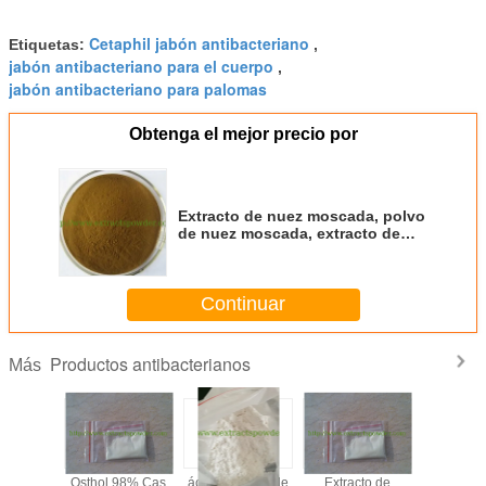
Cetaphil jabón antibacteriano
Etiquetas:
,
jabón antibacteriano para el cuerpo
,
jabón antibacteriano para palomas
Obtenga el mejor precio por
Extracto de nuez moscada, polvo
de nuez moscada, extracto de
semen myristicae P.E, extracto de
myristica fragrans
Continuar
Productos antibacterianos
Más
cto de
Osthol 98% Cas
ácido ursólico de
Extracto de
Luteoli