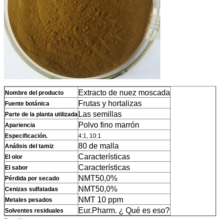
Extracto de nuez moscada
Nombre del producto
Frutas y hortalizas
Fuente botánica
Las semillas
Parte de la planta utilizada
Polvo fino marrón
Apariencia
Especificación.
4:1, 10:1
80 de malla
Análisis del tamiz
Características
El olor
Características
El sabor
NMT
5
0,0%
Pérdida por secado
NMT
5
0,0%
Cenizas sulfatadas
NMT 10 ppm
Metales pesados
Eur.Pharm. ¿ Qué es eso?
Solventes residuales