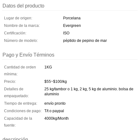
Datos del producto
Lugar de origen:
Porcelana
Nombre de la marca:
Evergreen
Certificación:
ISO
Número de modelo:
péptido de pepino de mar
Pago y Envío Términos
Cantidad de orden
1KG
mínima:
Precio:
$55~$100/kg
Detalles de
25 kg/tambor o 1 kg, 2 kg, 5 kg de aluminio. bolsa de
aluminio
empaquetado:
Tiempo de entrega:
envío pronto
Condiciones de pago:
T/t o paypal
Capacidad de la
4000kg/Month
fuente:
descripción