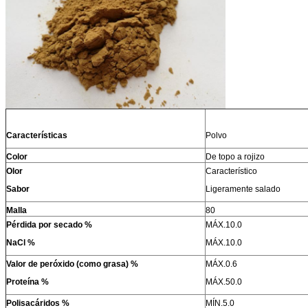
Características
Polvo
Color
De topo a rojizo
Olor
Característico
Sabor
Ligeramente salado
Malla
80
Pérdida por secado
%
MÁX.10.0
NaCl %
MÁX.10.0
Valor de peróxido (como grasa) %
MÁX.0.6
Proteína %
MÁX.50.0
Polisacáridos %
MÍN.5.0