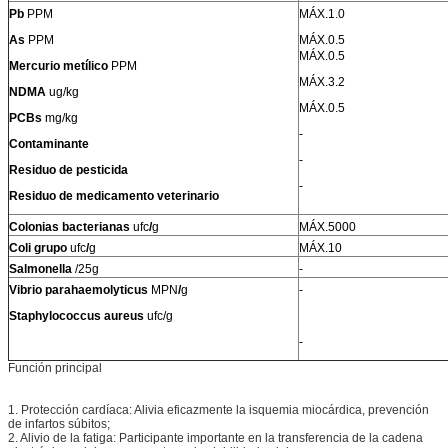
Pb
PPM
MÁX.1.0
As
PPM
MÁX.0.5
MÁX.0.5
Mercurio metílico
PPM
MÁX.3.2
NDMA
ug/kg
MÁX.0.5
PCBs
mg/kg
-
Contaminante
-
Residuo de pesticida
-
Residuo de medicamento veterinario
Colonias bacterianas
ufc
/
g
MÁX.5000
Coli
grupo
ufc
/
g
MÁX.10
Salmonella
/25g
-
Vibrio parahaemolyticus
MPN
/
g
-
Staphylococcus aureus
ufc/g
-
Función principal
1. Protección cardíaca: Alivia eficazmente la isquemia miocárdica, prevención
de infartos súbitos;
2. Alivio de la fatiga: Participante importante en la transferencia de la cadena