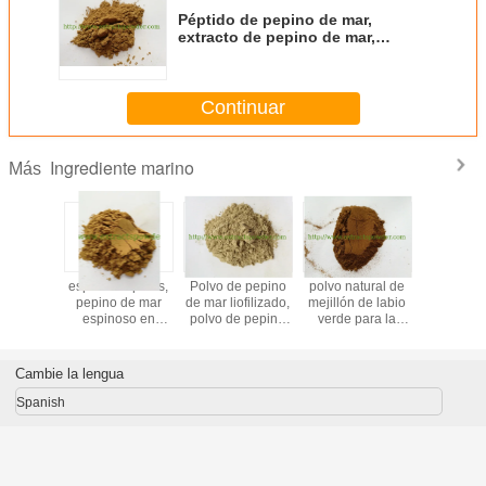
Péptido de pepino de mar,
extracto de pepino de mar,
extracto de trepang, polvo
enzimático de pepino de mar
Continuar
Ingrediente marino
Más
tido/proteína
espinas/espinas,
Polvo de pepino
polvo natural de
polvo/pépt
o de mar
pepino de mar
de mar liofilizado,
mejillón de labio
de pepino
ápsulas
espinoso en
polvo de pepino
verde para la
para cáp
ticas,
polvo, stichopus
de mar puro,
nutrición y el
energét
midos o
japonicus en
polisacáridos de
cuidado de las
comprim
mula
polvo, proteína de
pepino de mar,
articulaciones
fórmu
Cambie la lengua
pepino de mar
polvo de pepino
de mar ultrafino
Spanish