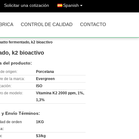
Solicitar una cotización
Spanish
ÁBRICA
CONTROL DE CALIDAD
CONTACTO
natto fermentado, k2 bioactivo
ado, k2 bioactivo
s del producto:
de origen:
Porcelana
e de la marca:
Evergreen
icación:
ISO
o de modelo:
Vitamina K2 2000 ppm, 1%,
1,3%
 y Envío Términos:
dad de orden
1KG
a:
o:
$3/kg