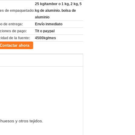
25 kg/tambor o 1 kg, 2 kg, 5
les de empaquetado:
kg de aluminio. bolsa de
aluminio
o de entrega:
Envío inmediato
ciones de pago:
T/t o paypal
idad de la fuente:
4500kg/mes
Contactar ahora
huesos y otros tejidos.