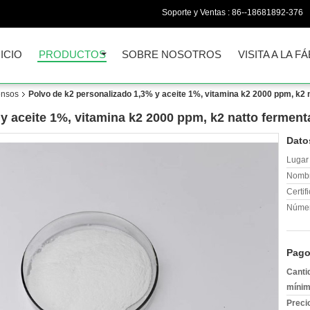
Soporte y Ventas :
86--18681892-376
NICIO
PRODUCTOS
SOBRE NOSOTROS
VISITA A LA F
ensos
Polvo de k2 personalizado 1,3% y aceite 1%, vitamina k2 2000 ppm, k2 
y aceite 1%, vitamina k2 2000 ppm, k2 natto ferment
Dato
Lugar 
Nombr
Certif
Númer
Pago
Canti
mínim
Preci